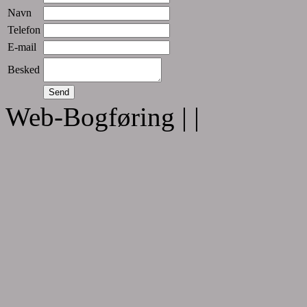
Navn
Telefon
E-mail
Besked
Web-Bogføring |
|